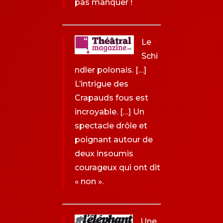
pas manquer !
Le
Schi
ndler polonais. […]
L’intrigue des
Crapauds fous est
incroyable. […] Un
spectacle drôle et
poignant autour de
deux insoumis
courageux qui ont dit
« non ».
Une