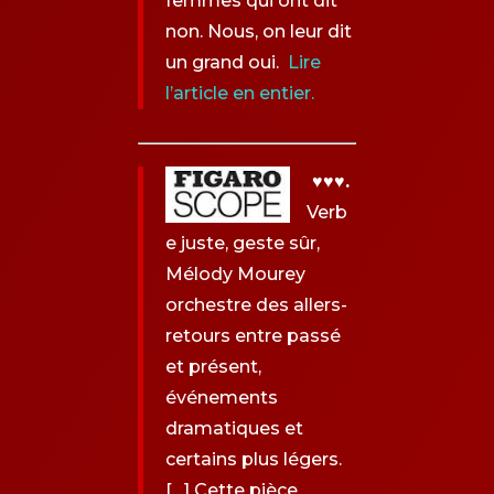
femmes qui ont dit
non. Nous, on leur dit
un grand oui.
Lire
l’article en entier
.
♥♥♥.
Verb
e juste, geste sûr,
Mélody Mourey
orchestre des allers-
retours entre passé
et présent,
événements
dramatiques et
certains plus légers.
[…] Cette pièce